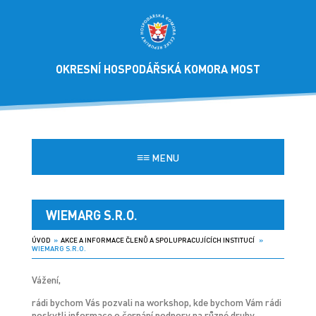
OKRESNÍ HOSPODÁŘSKÁ KOMORA MOST
≡≡
MENU
WIEMARG S.R.O.
ÚVOD
»
AKCE A INFORMACE ČLENŮ A SPOLUPRACUJÍCÍCH INSTITUCÍ
»
WIEMARG S.R.O.
Vážení,
rádi bychom Vás pozvali na workshop, kde bychom Vám rádi
poskytli informace o čerpání podpory na různé druhy