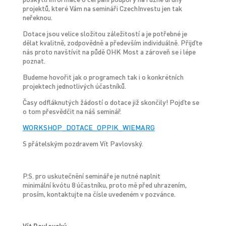
projektů, které Vám na semináři CzechInvestu jen tak
neřeknou.
Dotace jsou velice složitou záležitostí a je potřebné je
dělat kvalitně, zodpovědně a především individuálně. Přijďte
nás proto navštívit na půdě OHK Most a zároveň se i lépe
poznat.
Budeme hovořit jak o programech tak i o konkrétních
projektech jednotlivých účastníků.
Časy odfláknutých žádostí o dotace již skončily! Pojďte se
o tom přesvědčit na náš seminář.
WORKSHOP_DOTACE_OPPIK_WIEMARG
S přátelským pozdravem Vít Pavlovský.
P.S. pro uskutečnění semináře je nutné naplnit
minimální kvótu 8 účastníku, proto mě před uhrazením,
prosím, kontaktujte na čísle uvedeném v pozvánce.