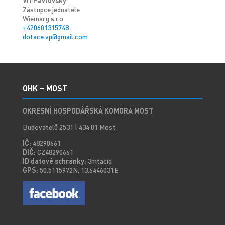
Vít Pavlovský
Zástupce jednatele
Wiemarg s.r.o.
+420601315748
dotace.vp@gmail.com
OHK – MOST
OKRESNÍ HOSPODÁŘSKÁ KOMORA MOST
Budovatelů 2531 | 434 01 Most
IČ:
48290661
DIČ:
CZ48290661
ID datové schránky:
3mtaciq
GPS:
50.5115972N, 13.6446031E