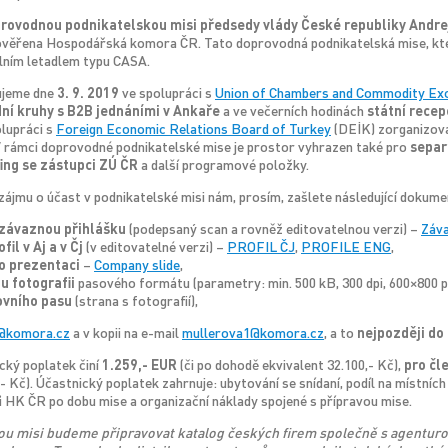
rovodnou podnikatelskou misi předsedy vlády České republiky Andreje
pověřena Hospodářská komora ČR. Tato doprovodná podnikatelská mise, k
lním letadlem typu CASA.
ujeme dne
3. 9. 2019
ve spolupráci s
Union of Chambers and Commodity Ex
í kruhy s B2B jednáními v Ankaře
a ve večerních hodinách
státní recep
olupráci s
Foreign Economic Relations Board of Turkey
(DEİK) zorganizov
V rámci doprovodné podnikatelské mise je prostor vyhrazen také pro
separ
ing se zástupci ZÚ ČR
a další programové položky.
zájmu o účast v podnikatelské misi nám, prosím, zašlete následující dokume
závaznou přihlášku
(podepsaný scan a rovněž editovatelnou verzi) –
Záva
fil v Aj a v Čj
(v editovatelné verzi) –
PROFIL ČJ
,
PROFILE ENG
,
o prezentaci
–
Company slide
,
u fotografii
pasového formátu (parametry: min. 500 kB, 300 dpi, 600×800 pi
ovního pasu
(strana s fotografií),
s@komora.cz
a v kopii na e-mail
mullerova1@komora.cz
, a to
nejpozději do 
cký poplatek činí
1.259,- EUR
(či po dohodě ekvivalent 32.100,- Kč),
pro čl
- Kč). Účastnický poplatek zahrnuje: ubytování se snídaní, podíl na místních
 HK ČR po dobu mise a organizační náklady spojené s přípravou mise.
u misi budeme připravovat katalog českých firem společně s agenturo