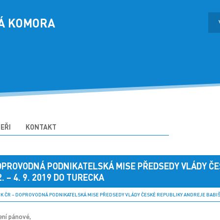
Á KOMORA
EŘI
KONTAKT
DOPROVODNÁ PODNIKATELSKÁ MISE PŘEDSEDY VLÁDY ČE
. – 4. 9. 2019 DO TURECKA
 ČR – DOPROVODNÁ PODNIKATELSKÁ MISE PŘEDSEDY VLÁDY ČESKÉ REPUBLIKY ANDREJE BABIŠE V 
ení pánové,