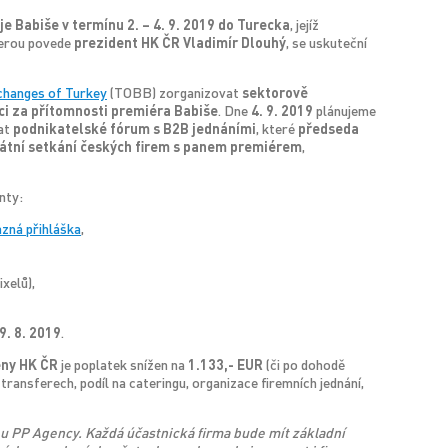
 Babiše v termínu 2. – 4. 9. 2019 do Turecka
, jejíž
terou povede
prezident HK ČR Vladimír Dlouhý
, se uskuteční
changes of Turkey
(TOBB) zorganizovat
sektorově
ci za přítomnosti premiéra Babiše
. Dne
4. 9. 2019
plánujeme
at
podnikatelské fórum s B2B jednáními
, které
předseda
átní setkání českých firem s panem premiérem
,
nty:
zná přihláška
,
xelů),
9. 8. 2019
.
eny HK ČR
je poplatek snížen na
1.133,- EUR
(či po dohodě
 transferech, podíl na cateringu, organizace firemních jednání,
u PP Agency. Každá účastnická firma bude mít základní