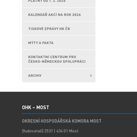
PLATNÝ OD 1. 2. 2026
KALENDÁŘ AKCÍ NA ROK 2026
TISKOVÉ ZPRÁVY HK ČR
MÝTY A FAKTA
KONTAKTNÍ CENTRUM PRO
ČESKO-NĚMECKOU SPOLUPRÁCI
ARCHIV
OHK – MOST
OKRESNÍ HOSPODÁŘSKÁ KOMORA MOST
Budovatelů 2531 | 434 01 Most