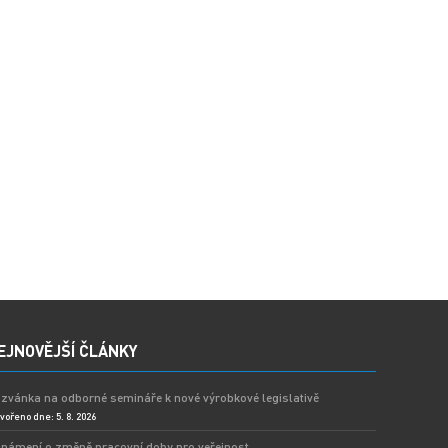
EJNOVĚJŠÍ ČLÁNKY
zvánka na odborné semináře k nové výrobkové legislativě
vořeno dne: 5. 8. 2026
námení o změně pracovní doby pro veřejnost