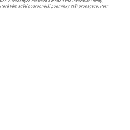
ních v uvedených městech a mohou zde inzerovat i firmy,
 která Vám sdělí podrobnější podmínky Vaší propagace: Petr