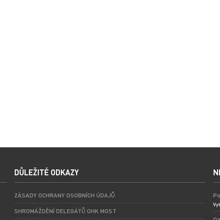
DŮLEŽITÉ ODKAZY
N
ZÁSADY OCHRANY OSOBNÍCH ÚDAJŮ
Po
Vyt
SHROMÁŽDĚNÍ DELEGÁTŮ OHK MOST
Oz