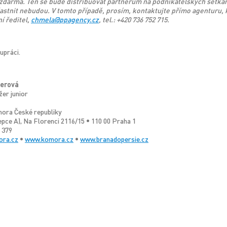
 zdarma. Ten se bude distribuovat partnerům na podnikatelských setká
astnit nebudou. V tomto případě, prosím, kontaktujte přímo agenturu,
í ředitel,
chmela@ppagency.cz
, tel.: +420 736 752 715.
upráci.
lerová
er junior
ora České republiky
epce A), Na Florenci 2116/15
•
110 00 Praha 1
1 379
ora.cz
•
www.komora.cz
•
www.branadopersie.cz