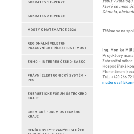
zápis v katalogu
SOKRATES 1 E-VERZE
které se mise úč
Chmela, obchodn
SOKRATES 2 E-VERZE
MOSTY K MATEMATICE 2026
Těšíme se na spol
REGIONÁLNÍ VELETRH
PRACOVNÍCH PŘÍLEŽITOSTÍ MOST
Ing. Monika Mül
Projektový manaž
Zahraniční odbor
ENMO – INTERREG ČESKO-SASKO
Hospodářská kom
Florentinum (rec
PRÁVNÍ ELEKTRONICKÝ SYSTÉM –
Tel.: +420 266 72
PES
mullerova1@kom
ENERGETICKÉ FÓRUM ÚSTECKÉHO
KRAJE
CHEMICKÉ FÓRUM ÚSTECKÉHO
KRAJE
CENÍK POSKYTOVANÝCH SLUŽEB