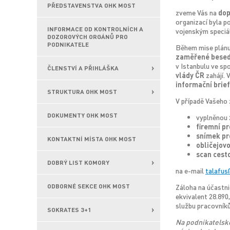
PŘEDSTAVENSTVA OHK MOST
zveme Vás na
dop
organizací byla 
INFORMACE OD KONTROLNÍCH A
vojenským speciá
DOZOROVÝCH ORGÁNŮ PRO
PODNIKATELE
Během mise plán
zaměřené besedn
v Istanbulu ve sp
ČLENSTVÍ A PŘIHLÁŠKA
vlády ČR
zahájí. 
informační brief
STRUKTURA OHK MOST
V případě Vašeho 
DOKUMENTY OHK MOST
vyplněnou
firemní pro
snímek pr
KONTAKTNÍ MÍSTA OHK MOST
obličejovo
scan cest
DOBRÝ LIST KOMORY
na e-mail
talafu
ODBORNÉ SEKCE OHK MOST
Záloha na účastni
ekvivalent 28.890,
službu pracovníků
SOKRATES 3+1
Na podnikatelsko