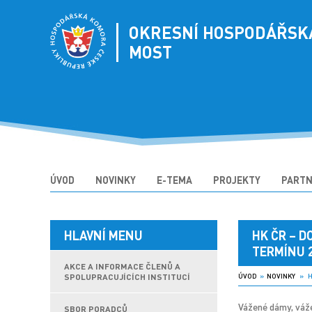
OKRESNÍ HOSPODÁŘSK
MOST
ÚVOD
NOVINKY
E-TEMA
PROJEKTY
PARTN
HLAVNÍ MENU
HK ČR – 
TERMÍNU 2
AKCE A INFORMACE ČLENŮ A
SPOLUPRACUJÍCÍCH INSTITUCÍ
ÚVOD
»
NOVINKY
» HK
Vážené dámy, váž
SBOR PORADCŮ