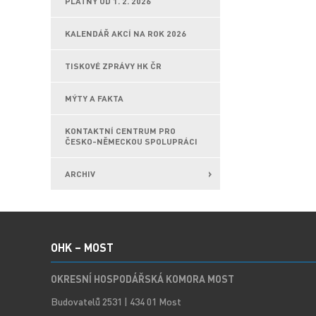
PLATNÝ OD 1. 2. 2026
KALENDÁŘ AKCÍ NA ROK 2026
TISKOVÉ ZPRÁVY HK ČR
MÝTY A FAKTA
KONTAKTNÍ CENTRUM PRO
ČESKO-NĚMECKOU SPOLUPRÁCI
ARCHIV
OHK – MOST
OKRESNÍ HOSPODÁŘSKÁ KOMORA MOST
Budovatelů 2531 | 434 01 Most