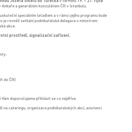
chodu Jozefa Síkelu do Turecka
v termínu
19. – 21. října
 Ankaře a generálním konzulátem ČR v Istanbulu.
 uskuteční speciálním letadlem a v rámci jejího programu bude
o je rovněž setkání podnikatelské delegace s ministrem
ská akce.
otní prostředí, signalizační zařízení.
nty:
ět do ČR)
 Vám doporučujeme přihlásit se co nejdříve.
íl na cateringu, organizace podnikatelských akcí, asistenci