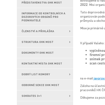
dovolujeme si Vá
PŘEDSTAVENSTVA OHK MOST
2022
. Misi orga
Tato doprovodná 
INFORMACE OD KONTROLNÍCH A
organizován podni
DOZOROVÝCH ORGÁNŮ PRO
průmyslu a obchod
PODNIKATELE
Mise je primárně
ČLENSTVÍ A PŘIHLÁŠKA
STRUKTURA OHK MOST
V případě Vašeho 
vyplněnou
DOKUMENTY OHK MOST
firemní pro
snímek pr
scan cest
KONTAKTNÍ MÍSTA OHK MOST
DOBRÝ LIST KOMORY
na e-mail
javoro
ODBORNÉ SEKCE OHK MOST
Záloha na účastni
pracovníků HK ČR 
SOKRATES 3+1
Děkujeme za pozor