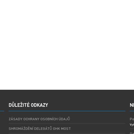
DŮLEŽITÉ ODKAZY
N
ZÁSADY OCHRANY OSOBNÍCH ÚDAJŮ
Po
Vyt
SHROMÁŽDĚNÍ DELEGÁTŮ OHK MOST
Oz