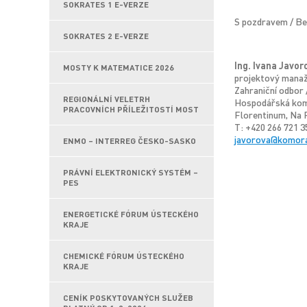
SOKRATES 1 E-VERZE
S pozdravem / Be
SOKRATES 2 E-VERZE
Ing. Ivana Javor
MOSTY K MATEMATICE 2026
projektový manaž
Zahraniční odbor
REGIONÁLNÍ VELETRH
Hospodářská kom
PRACOVNÍCH PŘÍLEŽITOSTÍ MOST
Florentinum, Na F
T: +420 266 721 3
javorova@komora
ENMO – INTERREG ČESKO-SASKO
PRÁVNÍ ELEKTRONICKÝ SYSTÉM –
PES
ENERGETICKÉ FÓRUM ÚSTECKÉHO
KRAJE
CHEMICKÉ FÓRUM ÚSTECKÉHO
KRAJE
CENÍK POSKYTOVANÝCH SLUŽEB