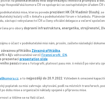
s pozvat na
podnikatelskou misi doprovázející ministra průmyslu a ob
nizuje Hospodářská komora ČR ve spolupráci se zastupitelským úřadem ČR v
podnikatelská mise, kterou povede
prezident HK ČR Vladimír Dlouhý
, se
katelský kulatý stůl v Ankaře a podnikatelské fórum v Istanbulu. Plánován
u, zástupci velvyslanectví ČR a členy oficiální delegace a večerní společen
 určena pro obory
dopravní infrastruktura, energetika, strojírenství, živ
zájmu o účast v podnikatelské misi nám, prosím, zašlete následující dokume
 závaznou přihlášku
Závazná přihláška
,
fil v Aj
(v editovatelné verzi)
Firemní profil_EN
,
o prezentaci
presentation slide
ovního pasu
(strana s fotografií; platnost pasu min. 6 měsíců po návratu zp
va@komora.cz
, a to
nejpozději do 20.9.2022
. Vzhledem k omezené kapacitě
cký poplatek za misi zahrnuje: ubytování, podíl na místních transferech, pod
po dobu mise a organizační náklady spojené s přípravou mise.
nost a těšíme se na Vaši účast.