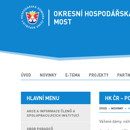
OKRESNÍ HOSPODÁŘSK
MOST
ÚVOD
NOVINKY
E-TEMA
PROJEKTY
PARTN
HLAVNÍ MENU
HK ČR – 
ÚVOD
»
NOVINKY
» HK
AKCE A INFORMACE ČLENŮ A
SPOLUPRACUJÍCÍCH INSTITUCÍ
Vážené dámy, váž
SBOR PORADCŮ