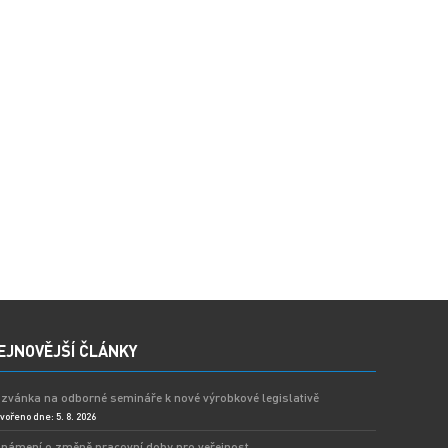
EJNOVĚJŠÍ ČLÁNKY
zvánka na odborné semináře k nové výrobkové legislativě
vořeno dne: 5. 8. 2026
námení o změně pracovní doby pro veřejnost