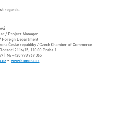
st regards,
ová
er / Project Manager
 / Foreign Department
ora České republiky / Czech Chamber of Commerce
lorenci 2116/15, 110 00 Praha 1
57 | M: +420 778 969 365
.cz
•
www.komora.cz