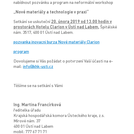
nabídnout pozvánku a program na neformální workshop
„Nové materiály a technologie v praxi“
Setkání se uskuteční
20. února 2019 od 13.00 hodin v
prostorách Hotelu Clarion v Ústí nad Labem
,
Špitálské
nám. 3517, 400 01 Ústí nad Labem.
pozvanka inovacni burza Nové materiály Clarion
program
Dovolujeme si Vás požádat o potvrzení Vaší účasti na e-
mail:
info@khk-usti.cz
Těšíme se na setkání s Vámi
Ing. Martina Francírková
ředitelka úřadu
Krajská hospodářská komora Ústeckého kraje, z.s.
Mírové nám. 37
400 01 Ústí nad Labem
mobil: 777 67 71 71