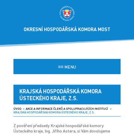
OKRESNÍ HOSPODÁŘSKÁ KOMORA MOST
≡≡
MENU
KRAJSKÁ HOSPODÁŘSKÁ KOMORA
ÚSTECKÉHO KRAJE, Z.S.
ÚVOD
»
AKCE A INFORMACE ČLENŮ A SPOLUPRACUJÍCÍCH INSTITUCÍ
»
KRAJSKÁ HOSPODÁŘSKÁ KOMORA ÚSTECKÉHO KRAJE, Z.S.
Z pověření předsedy Krajské hospodářské komory
Ústeckého kraje, Ing. Jiřího Astera, si Vám dovolujeme