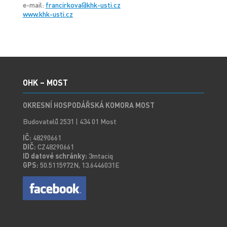
e-mail:
francirkova@khk-usti.cz
www.khk-usti.cz
OHK – MOST
OKRESNÍ HOSPODÁŘSKÁ KOMORA MOST
Budovatelů 2531 | 434 01 Most
IČ:
48290661
DIČ:
CZ48290661
ID datové schránky:
3mtaciq
GPS:
50.5115972N, 13.6446031E