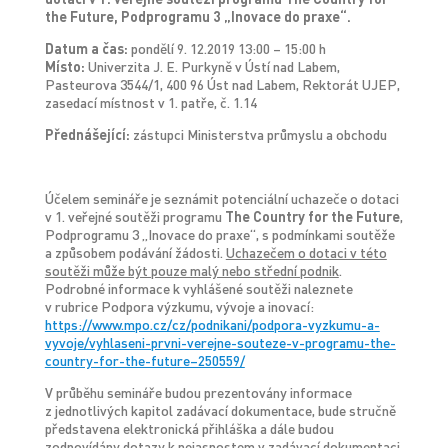
the Future, Podprogramu 3 „Inovace do praxe“.
Datum a čas:
pondělí 9. 12.2019 13:00 – 15:00 h
Místo:
Univerzita J. E. Purkyně v Ústí nad Labem,
Pasteurova 3544/1, 400 96 Úst nad Labem, Rektorát UJEP,
zasedací místnost v 1. patře, č. 1.14
Přednášející:
zástupci Ministerstva průmyslu a obchodu
Účelem semináře je seznámit potenciální uchazeče o dotaci
v 1. veřejné soutěži programu
The Country for the Future
,
Podprogramu 3 „Inovace do praxe“, s podmínkami soutěže
a způsobem podávání žádosti.
Uchazečem o dotaci v této
soutěži může být pouze malý nebo střední podnik
.
Podrobné informace k vyhlášené soutěži naleznete
v rubrice Podpora výzkumu, vývoje a inovací:
https://www.mpo.cz/cz/podnikani/podpora-vyzkumu-a-
vyvoje/vyhlaseni-prvni-verejne-souteze-v-programu-the-
country-for-the-future–250559/
V průběhu semináře budou prezentovány informace
z jednotlivých kapitol zadávací dokumentace, bude stručně
představena elektronická přihláška a dále budou
zodpovídány dotazy k nejasnostem v zadávací dokumentaci