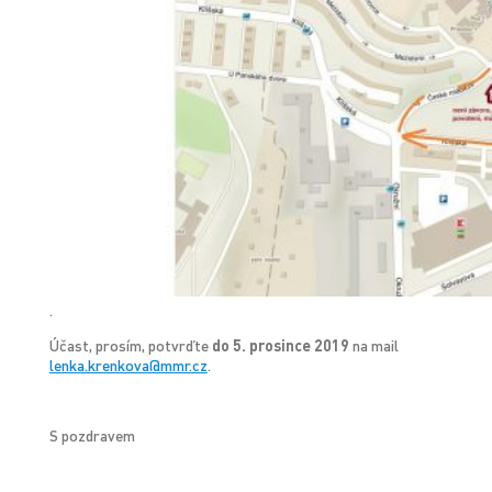
.
Účast, prosím, potvrďte
do 5. prosince 2019
na mail
lenka.krenkova@mmr.cz
.
S pozdravem