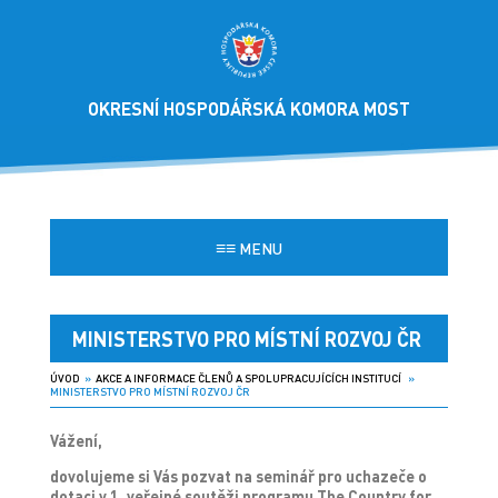
OKRESNÍ HOSPODÁŘSKÁ KOMORA MOST
≡≡
MENU
MINISTERSTVO PRO MÍSTNÍ ROZVOJ ČR
ÚVOD
»
AKCE A INFORMACE ČLENŮ A SPOLUPRACUJÍCÍCH INSTITUCÍ
»
MINISTERSTVO PRO MÍSTNÍ ROZVOJ ČR
Vážení,
dovolujeme si Vás pozvat na seminář pro uchazeče o
dotaci v 1. veřejné soutěži programu The Country for