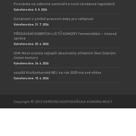
Pozvánka na odborné semináře k nové výrobkové legislativě
Vytvořeno dne: 5. 8. 2026
Oznámení o změně pracovní doby pro veřejnost
Vytvořeno dne: 31. 7. 2026
PŘEDÁVÁNÍ DOBRÝCH LISTŮ KOMORY řemeslníkům – tisková
zpráva
Vytvořeno dne: 25. 6. 2026
OHK Most ocenila nejlepší absolventy středních škol Dobrým
listem komory
Vytvořeno dne: 24. 6. 2026
soutěž Krušnohorská NEJ za rok 2025 má své vítěze
Vytvořeno dne: 15. 6. 2026
Copyright © 2019 OKRESNÍ HOSPODÁŘSKÁ KOMORA MOST