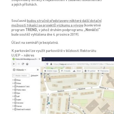
a jejích přílohách.
Současně
budou stručně představeny některé další dotační
možnosti týkající se projektů výzkumu a vývoje
(konkrétně
program
TREND,
v jehož druhém podprogramu
„Nováčci“
bude soutěž vyhlášena dne 4. prosince 2019).
Účast na semináři je bezplatná.
K parkování lze využít parkoviště v blízkosti Rektorátu
UJEP – nákres