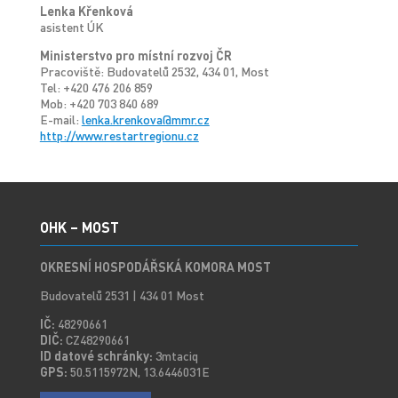
Lenka Křenková
asistent ÚK
Ministerstvo pro místní rozvoj ČR
Pracoviště: Budovatelů 2532, 434 01, Most
Tel: +420 476 206 859
Mob: +420 703 840 689
E-mail:
lenka.krenkova@mmr.cz
http://www.restartregionu.cz
OHK – MOST
OKRESNÍ HOSPODÁŘSKÁ KOMORA MOST
Budovatelů 2531 | 434 01 Most
IČ:
48290661
DIČ:
CZ48290661
ID datové schránky:
3mtaciq
GPS:
50.5115972N, 13.6446031E