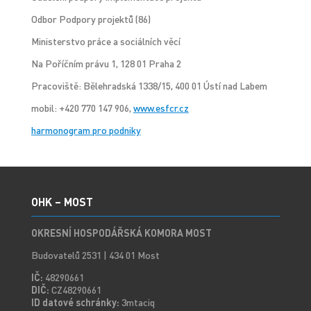
Odbor Podpory projektů (86)
Ministerstvo práce a sociálních věcí
Na Poříčním právu 1, 128 01 Praha 2
Pracoviště: Bělehradská 1338/15, 400 01 Ústí nad Labem
mobil: +420 770 147 906,
www.esfcr.cz
harmonogram pro podniky
OHK – MOST
OKRESNÍ HOSPODÁŘSKÁ KOMORA MOST
Budovatelů 2531 | 434 01 Most
IČ:
48290661
DIČ:
CZ48290661
ID datové schránky:
3mtaciq