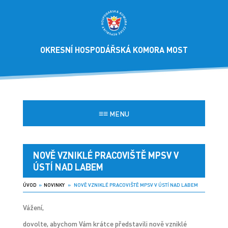
OKRESNÍ HOSPODÁŘSKÁ KOMORA MOST
≡≡
MENU
NOVĚ VZNIKLÉ PRACOVIŠTĚ MPSV V
ÚSTÍ NAD LABEM
ÚVOD
»
NOVINKY
» NOVĚ VZNIKLÉ PRACOVIŠTĚ MPSV V ÚSTÍ NAD LABEM
Vážení,
dovolte, abychom Vám krátce představili nově vzniklé