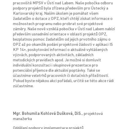
pracoviště MPSV v Ústí nad Labem. Naše pobočka odboru
podpory projektů byla zřízena především pro Ústecký a
Karlovarský kraj. Naším úkolem je pomáhat všem
žadatelům o dotace z OPZ, kteří chtějí získat informace o
možnostech programu nebo probrat své projektové
záměry. Naše nově vzniklá pobočka v Ústí nad Labem nabízí
především usnadnění orientace v oblasti projektů OPZ,
bezplatnou pomoc žadatelům od jejich prvotního zájmu o
OPZ až po okamžik podání projektové žádosti v aplikaci IS
KP 14+, poskytování informací o aktuálně vyhlášených
výzvách, podporovaných aktivitách, základních
metodických pravidlech apod. Je možné si domluvit
individuální konzultaci i skupinové prezentace pro
potenciální příjemce dle aktuální poptávky. Také se
účastníme veletrhů pracovních či dotačních příležitostí.
Pokud byste nějakou akci pořádali, určitě se této akce rádi
zúčastníme.
Mgr. Bohumila Kohlová Dušková, DiS.
, projektová
manažerka
Oddělení podpory implementace projektů