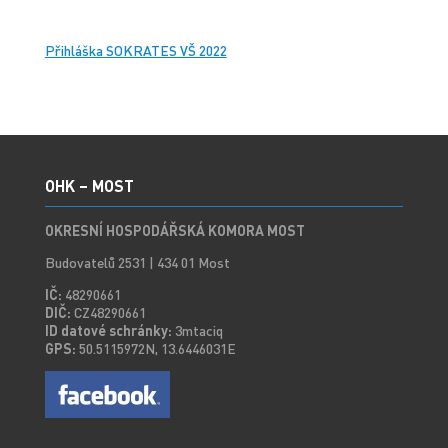
Přihláška SOKRATES VŠ 2022
OHK – MOST
OKRESNÍ HOSPODÁŘSKÁ KOMORA MOST
Budovatelů 2531 | 434 01 Most
IČ:
48290661
DIČ:
CZ48290661
ID datové schránky:
3mtaciq
GPS:
50.5115972N, 13.6446031E