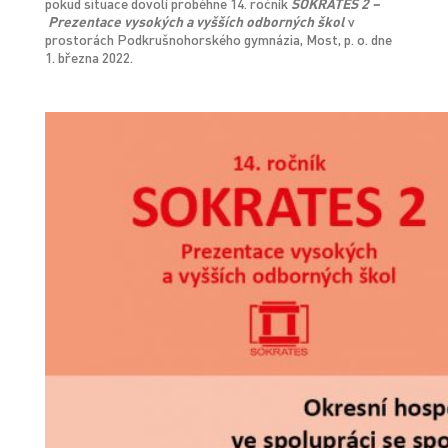
pokud situace dovolí proběhne 14. ročník
SOKRATES 2 –
Prezentace vysokých a vyšších odborných škol
v
prostorách Podkrušnohorského gymnázia, Most, p. o. dne
1. března 2022.