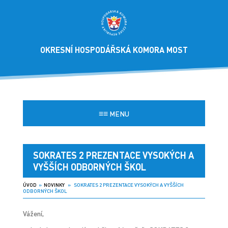
OKRESNÍ HOSPODÁŘSKÁ KOMORA MOST
≡≡
MENU
SOKRATES 2 PREZENTACE VYSOKÝCH A
VYŠŠÍCH ODBORNÝCH ŠKOL
ÚVOD
»
NOVINKY
» SOKRATES 2 PREZENTACE VYSOKÝCH A VYŠŠÍCH
ODBORNÝCH ŠKOL
Vážení,