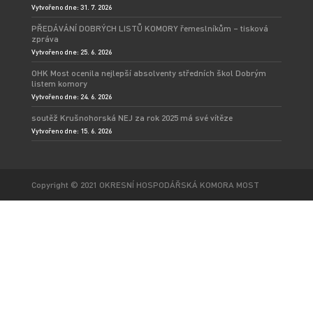
Vytvořeno dne: 31. 7. 2026
PŘEDÁVÁNÍ DOBRÝCH LISTŮ KOMORY řemeslníkům – tisková
zpráva
Vytvořeno dne: 25. 6. 2026
OHK Most ocenila nejlepší absolventy středních škol Dobrým
listem komory
Vytvořeno dne: 24. 6. 2026
soutěž Krušnohorská NEJ za rok 2025 má své vítěze
Vytvořeno dne: 15. 6. 2026
Copyright © 2021 OKRESNÍ HOSPODÁŘSKÁ KOMORA MOST