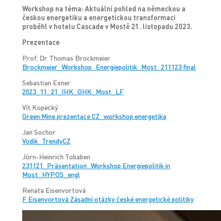
Workshop na téma: Aktuální pohled na německou a
českou energetiku a energetickou transformaci
proběhl v h
otelu Cascade v Mostě 21. listopadu 2023.
Prezentace
Prof. Dr. Thomas Brockmeier
Brockmeier_Workshop_Energiepolitik_Most_211123 final
Sebastian Exner
2023_11_21_IHK_OHK_Most_LF
Vít Kopecký
Green Mine prezentace CZ_workshop energetika
Jan Sochor
Vodik_TrendyCZ
Jörn-Heinrich Tobaben
231121_Präsentation_Workshop Energiepolitik in
Most_HYPOS_engl
Renata Eisenvortová
F Eisenvortová Zásadní otázky české energetické politiky