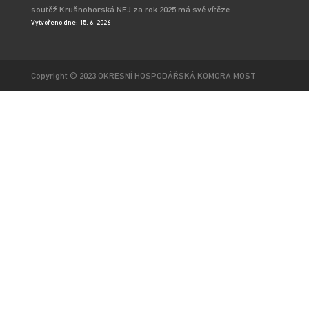
soutěž Krušnohorská NEJ za rok 2025 má své vítěze
Vytvořeno dne: 15. 6. 2026
Copyright © 2023 OKRESNÍ HOSPODÁŘSKÁ KOMORA MOST