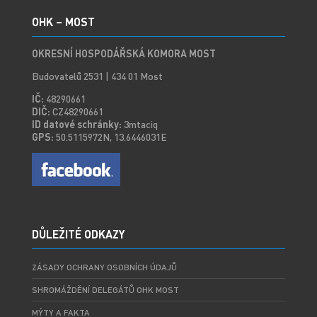
OHK – MOST
OKRESNÍ HOSPODÁŘSKÁ KOMORA MOST
Budovatelů 2531 | 434 01 Most
IČ:
48290661
DIČ:
CZ48290661
ID datové schránky:
3mtaciq
GPS:
50.5115972N, 13.6446031E
DŮLEŽITÉ ODKAZY
ZÁSADY OCHRANY OSOBNÍCH ÚDAJŮ
SHROMÁŽDĚNÍ DELEGÁTŮ OHK MOST
MÝTY A FAKTA